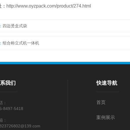
址：
http://www.oyzpack.com/product/274.html
：
四边烫盒式袋
：
组合称立式机一体机
联系我们
快速导航
首页
话：
5-8497-5418
案例展示
箱：
823726802@139.com