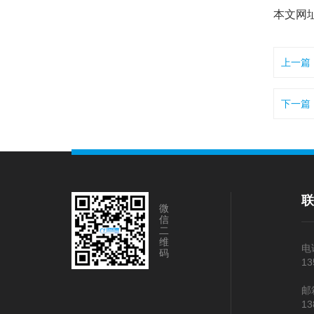
本文网
上一篇
下一篇
微
信
二
维
电
码
13
邮
13