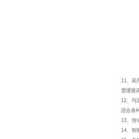
11、
需缓慢
12、
适合各
13、
14、