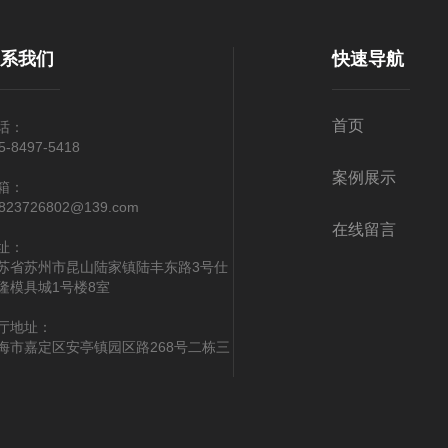
联系我们
快速导航
首页
话：
5-8497-5418
案例展示
箱：
823726802@139.com
在线留言
址：
苏省苏州市昆山陆家镇陆丰东路3号仕
隆模具城1号楼8室
厅地址：
海市嘉定区安亭镇园区路268号二栋三