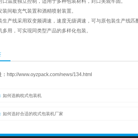
各封口温度独立控制，适用于多种包装材料，封口美观牢固。
可安装间歇充气装置和酒精喷射装置。
包装生产线采用双变频调速，速度无级调速，可与原包装生产线匹
一机多用，可实现同类型产品的多样化包装。
签
址：
http://www.oyzpack.com/news/134.html
：
如何选购枕式包装机
：
如何选好合适的枕式包装机厂家