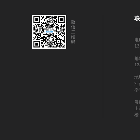
微
信
二
维
电
码
13
邮
13
地
江
泰
展
上
楼